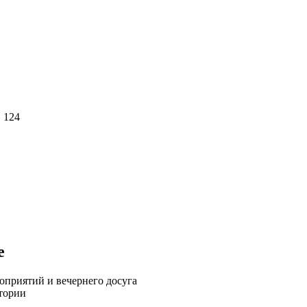
 124
е
оприятий и вечернего досуга
итории