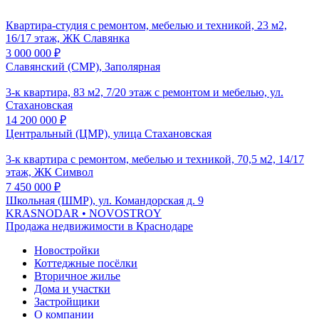
Квартира-студия с ремонтом, мебелью и техникой, 23 м2,
16/17 этаж, ЖК Славянка
3 000 000
₽
Славянский (СМР), Заполярная
3-к квартира, 83 м2, 7/20 этаж с ремонтом и мебелью, ул.
Стахановская
14 200 000
₽
Центральный (ЦМР), улица Стахановская
3-к квартира с ремонтом, мебелью и техникой, 70,5 м2, 14/17
этаж, ЖК Символ
7 450 000
₽
Школьная (ШМР), ул. Командорская д. 9
KRASNODAR
• NOVOSTROY
Продажа недвижимости в Краснодаре
Новостройки
Коттеджные посёлки
Вторичное жилье
Дома и участки
Застройщики
О компании