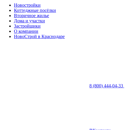
Новостройки
Коттеджные посёлки
Вторичное жилье
Дома и участки
Застройщики
О компании
НовоСтрой в Краснодаре
8 (800) 444-04-33