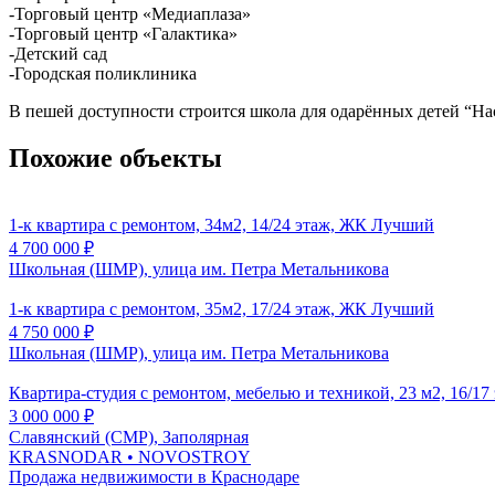
-Торговый центр «Медиаплаза»
-Торговый центр «Галактика»
-Детский сад
-Городская поликлиника
В пешей доступности строится школа для одарённых детей “На
Похожие объекты
1-к квартира с ремонтом, 34м2, 14/24 этаж, ЖК Лучший
4 700 000
₽
Школьная (ШМР), улица им. Петра Метальникова
1-к квартира с ремонтом, 35м2, 17/24 этаж, ЖК Лучший
4 750 000
₽
Школьная (ШМР), улица им. Петра Метальникова
Квартира-студия с ремонтом, мебелью и техникой, 23 м2, 16/1
3 000 000
₽
Славянский (СМР), Заполярная
KRASNODAR
• NOVOSTROY
Продажа недвижимости в Краснодаре