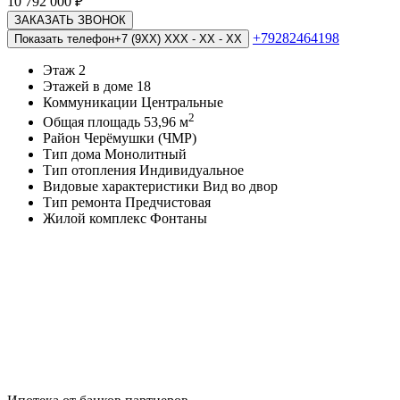
10 792 000
₽
ЗАКАЗАТЬ ЗВОНОК
+79282464198
Показать телефон
+7 (9XX) XXX - XX - XX
Этаж
2
Этажей в доме
18
Коммуникации
Центральные
2
Общая площадь
53,96 м
Район
Черёмушки (ЧМР)
Тип дома
Монолитный
Тип отопления
Индивидуальное
Видовые характеристики
Вид во двор
Тип ремонта
Предчистовая
Жилой комплекс
Фонтаны