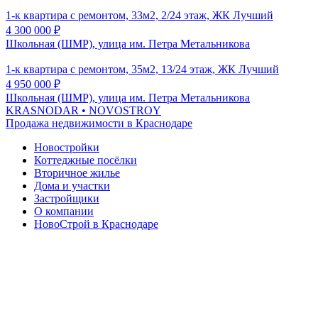
1-к квартира с ремонтом, 33м2, 2/24 этаж, ЖК Лучший
4 300 000
₽
Школьная (ШМР), улица им. Петра Метальникова
1-к квартира с ремонтом, 35м2, 13/24 этаж, ЖК Лучший
4 950 000
₽
Школьная (ШМР), улица им. Петра Метальникова
KRASNODAR
• NOVOSTROY
Продажа недвижимости в Краснодаре
Новостройки
Коттеджные посёлки
Вторичное жилье
Дома и участки
Застройщики
О компании
НовоСтрой в Краснодаре