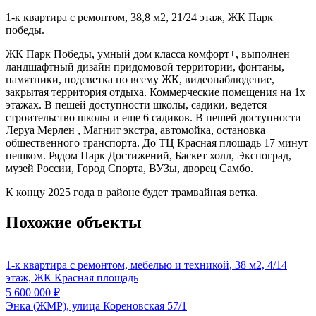
1-к квартира с ремонтом, 38,8 м2, 21/24 этаж, ЖК Парк
победы.
ЖК Парк Победы, умный дом класса комфорт+, выполнен
ландшафтный дизайн придомовой территории, фонтаны,
памятники, подсветка по всему ЖК, видеонаблюдение,
закрытая территория отдыха. Коммерческие помещения на 1х
этажах. В пешей доступности школы, садики, ведется
строительство школы и еще 6 садиков. В пешей доступности
Леруа Мерлен , Магнит экстра, автомойка, остановка
общественного транспорта. До ТЦ Красная площадь 17 минут
пешком. Рядом Парк Достижений, Баскет холл, Экспоград,
музей России, Город Спорта, ВУЗы, дворец Самбо.
К концу 2025 года в районе будет трамвайная ветка.
Похожие объекты
1-к квартира с ремонтом, мебелью и техникой, 38 м2, 4/14
этаж, ЖК Красная площадь
5 600 000
₽
Энка (ЖМР), улица Кореновская 57/1