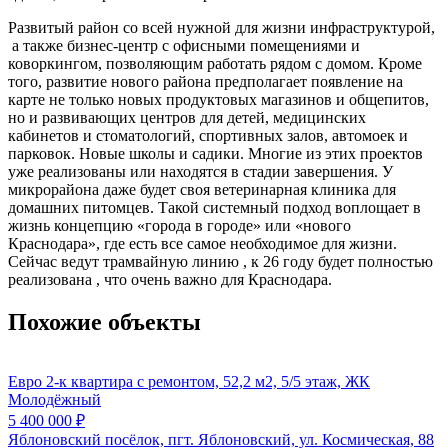
Развитый район со всей нужной для жизни инфраструктурой,
а также бизнес-центр с офисными помещениями и
коворкингом, позволяющим работать рядом с домом. Кроме
того, развитие нового района предполагает появление на
карте не только новых продуктовых магазинов и общепитов,
но и развивающих центров для детей, медицинских
кабинетов и стоматологий, спортивных залов, автомоек и
парковок. Новые школы и садики. Многие из этих проектов
уже реализованы или находятся в стадии завершения. У
микрорайона даже будет своя ветеринарная клиника для
домашних питомцев. Такой системный подход воплощает в
жизнь концепцию «города в городе» или «нового
Краснодара», где есть все самое необходимое для жизни.
Сейчас ведут трамвайную линию , к 26 году будет полностью
реализована , что очень важно для Краснодара.
Похожие объекты
Евро 2-к квартира с ремонтом, 52,2 м2, 5/5 этаж, ЖК
Молодёжный
5 400 000
₽
Яблоновский посёлок, пгт. Яблоновский, ул. Космическая, 88