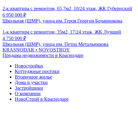
2-к квартира с ремонтом, 65,7м2, 10/24 этаж, ЖК Губернский
6 950 000
₽
Школьная (ШМР), улица им. Героя Георгия Бочарникова
1-к квартира с ремонтом, 35м2, 17/24 этаж, ЖК Лучший
4 750 000
₽
Школьная (ШМР), улица им. Петра Метальникова
KRASNODAR
• NOVOSTROY
Продажа недвижимости в Краснодаре
Новостройки
Коттеджные посёлки
Вторичное жилье
Дома и участки
Застройщики
О компании
НовоСтрой в Краснодаре