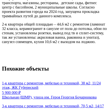
транспорта, магазины, рестораны, детские сады, фитнес
центр с бассейном, 2 муниципальные школы. Согласно
проекта развития города на 2024 год, запущена прокладка
трамвайных путей до данного комплекса.
2-к квартира общей площадью – 44,6 м2 с ремонтом (ламинат
32 класса, керамогранит в санузле от пола до потолка, обои по
стенам, установлены розетки, вывод под тв и сплит-систему,
так же установлены: акриловая ванна, раковина и унитаз),
санузел совмещен, кухня 10,6 м2 с выходом на лоджию.
Похожие объекты
1-к квартира с ремонтом, мебелью и техникой, 38 м2, 11/24
этаж, ЖК Губернский
5 900 000
₽
Школьная (ШМР), улица им. Героя Георгия Бочарникова
3-к квартира с ремонтом, мебелью и техникой, 70,5 м2, 14/17