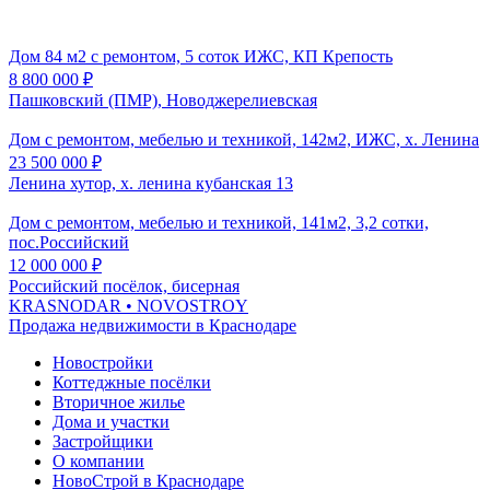
Дом 84 м2 с ремонтом, 5 соток ИЖС, КП Крепость
8 800 000
₽
Пашковский (ПМР), Новоджерелиевская
Дом с ремонтом, мебелью и техникой, 142м2, ИЖС, х. Ленина
23 500 000
₽
Ленина хутор, х. ленина кубанская 13
Дом с ремонтом, мебелью и техникой, 141м2, 3,2 сотки,
пос.Российский
12 000 000
₽
Российский посёлок, бисерная
KRASNODAR
• NOVOSTROY
Продажа недвижимости в Краснодаре
Новостройки
Коттеджные посёлки
Вторичное жилье
Дома и участки
Застройщики
О компании
НовоСтрой в Краснодаре