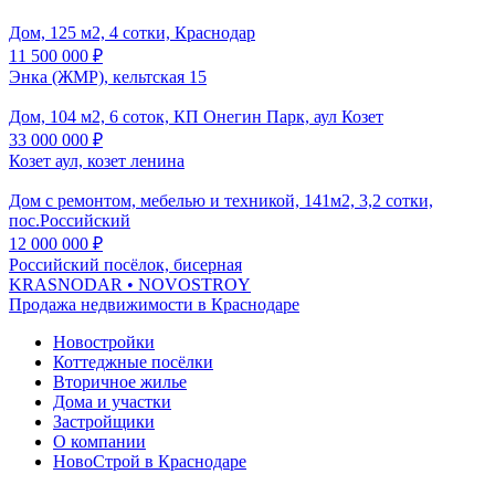
Дом, 125 м2, 4 сотки, Краснодар
11 500 000
₽
Энка (ЖМР), кельтская 15
Дом, 104 м2, 6 соток, КП Онегин Парк, аул Козет
33 000 000
₽
Козет аул, козет ленина
Дом с ремонтом, мебелью и техникой, 141м2, 3,2 сотки,
пос.Российский
12 000 000
₽
Российский посёлок, бисерная
KRASNODAR
• NOVOSTROY
Продажа недвижимости в Краснодаре
Новостройки
Коттеджные посёлки
Вторичное жилье
Дома и участки
Застройщики
О компании
НовоСтрой в Краснодаре