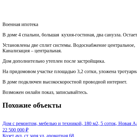
Военная ипотека
В доме 4 спальни, большая кухня-гостиная, два санузла. Остае
Установлены две сплит системы. Водоснабжение центральное, 
Канализация – центральная.
Дом дополнительно утеплен после застройщика.
На придомовом участке площадью 3,2 сотки, уложена тротуарная
В доме подключен высокоскоростной проводной интернет.
Возможен онлайн показ, записывайтесь.
Похожие объекты
Дом с ремонтом, мебелью и техникой, 180 м2, 5 соток, Новая 
22 500 000
₽
Козет аул, ст заря ул. ароматная 68