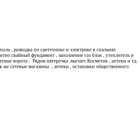
ла , разводка по сантехнике и электрике в спальнях
литно свайный фундамент , заполнение газ блок , утеплитель и
тные ворота . Рядом пятерочка ,магнит Косметик , аптеки и тд.
ак же сетевые магазины , аптеки , остановки общественного