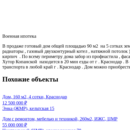
Военная ипотека
В продаже готовый дом общей площадью 90 м2 на 5 сотках земл
радиаторы , газовый двухконтурный котел , натяжной потолок )
кирпич . По всему периметру дома забор из профнастила , фаса
Хутор Копанской находится в 20 мин езды от г . Краснодар . В
транспорта в любой край г . Краснодар . Дом можно приобрести
Похожие объекты
Дом, 160 м2, 4 сотки, Краснодар
12 500 000
₽
Энка (ЖМР), кельтская 15
Дом с ремонтом, мебелью и техникой, 260м2, ИЖС, ЦМР
55 000 000
₽