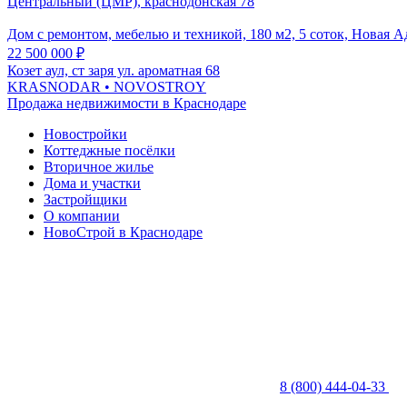
Центральный (ЦМР), краснодонская 78
Дом с ремонтом, мебелью и техникой, 180 м2, 5 соток, Новая 
22 500 000
₽
Козет аул, ст заря ул. ароматная 68
KRASNODAR
• NOVOSTROY
Продажа недвижимости в Краснодаре
Новостройки
Коттеджные посёлки
Вторичное жилье
Дома и участки
Застройщики
О компании
НовоСтрой в Краснодаре
8 (800) 444-04-33