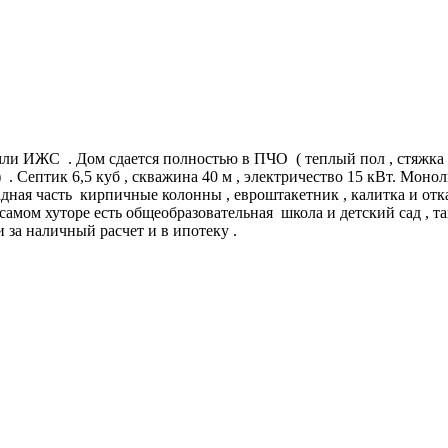
и ИЖС . Дом сдается полностью в ПЧО ( теплый пол , стяжка по
 . Септик 6,5 куб , скважина 40 м , электричество 15 кВт. Моно
дная часть кирпичные колонны , евроштакетник , калитка и отка
 самом хуторе есть общеобразовательная школа и детский сад , т
 за наличный расчет и в ипотеку .