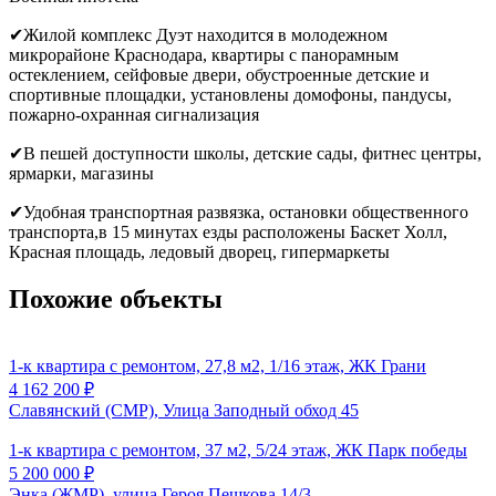
✔Жилой комплекс Дуэт находится в молодежном
микрорайоне Краснодара, квартиры с панорамным
остеклением, сейфовые двери, обустроенные детские и
спортивные площадки, установлены домофоны, пандусы,
пожарно-охранная сигнализация
✔В пешей доступности школы, детские сады, фитнес центры,
ярмарки, магазины
✔Удобная транспортная развязка, остановки общественного
транспорта,в 15 минутах езды расположены Баскет Холл,
Красная площадь, ледовый дворец, гипермаркеты
Похожие объекты
1-к квартира с ремонтом, 27,8 м2, 1/16 этаж, ЖК Грани
4 162 200
₽
Славянский (СМР), Улица Заподный обход 45
1-к квартира с ремонтом, 37 м2, 5/24 этаж, ЖК Парк победы
5 200 000
₽
Энка (ЖМР), улица Героя Пешкова 14/3