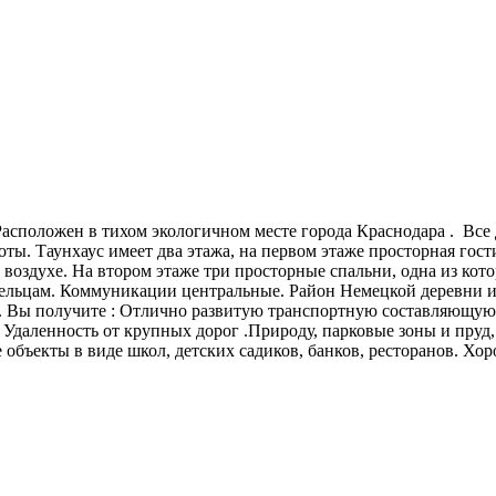
асположен в тихом экологичном месте города Краснодара . Все 
ы. Таунхаус имеет два этажа, на первом этаже просторная гости
 воздухе. На втором этаже три просторные спальни, одна из кот
ладельцам. Коммуникации центральные. Район Немецкой деревни 
 Вы получите : Отлично развитую транспортную составляющую, 
. Удаленность от крупных дорог .Природу, парковые зоны и пруд
 объекты в виде школ, детских садиков, банков, ресторанов. Х