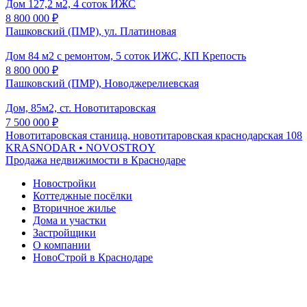
Дом 127,2 м2, 4 соток ИЖС
8 800 000
₽
Пашковский (ПМР), ул. Платиновая
Дом 84 м2 с ремонтом, 5 соток ИЖС, КП Крепость
8 800 000
₽
Пашковский (ПМР), Новоджерелиевская
Дом, 85м2, ст. Новотитаровская
7 500 000
₽
Новотитаровская станица, новотитаровская краснодарская 108
KRASNODAR
• NOVOSTROY
Продажа недвижимости в Краснодаре
Новостройки
Коттеджные посёлки
Вторичное жилье
Дома и участки
Застройщики
О компании
НовоСтрой в Краснодаре