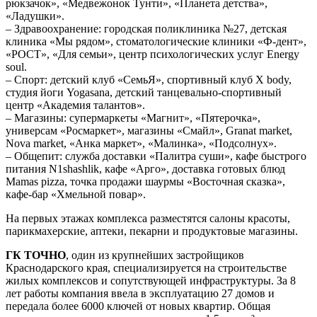
рюкзачок», «Медвежонок Тунти», «Планета детства»,
«Ладушки».
– Здравоохранение: городская поликлиника №27, детская
клиника «Мы рядом», стоматологические клиники «Ф-дент»,
«РОСТ», «Для семьи», центр психологических услуг Energy
soul.
– Спорт: детский клуб «СемьЯ», спортивный клуб X body,
студия йоги Yogasana, детский танцевально-спортивный
центр «Академия талантов».
– Магазины: супермаркеты «Магнит», «Пятерочка»,
универсам «Росмаркет», магазины «Смайл», Granat market,
Nova market, «Анка маркет», «Малинка», «Подсолнух».
– Общепит: служба доставки «Палитра суши», кафе быстрого
питания N1shashlik, кафе «Арго», доставка готовых блюд
Mamas pizza, точка продажи шаурмы «Восточная сказка»,
кафе-бар «Хмельной повар».
На первых этажах комплекса разместятся салоны красоты,
парикмахерские, аптеки, пекарни и продуктовые магазины.
ГК ТОЧНО
, один из крупнейших застройщиков
Краснодарского края, специализируется на строительстве
жилых комплексов и сопутствующей инфраструктуры. За 8
лет работы компания ввела в эксплуатацию 27 домов и
передала более 6000 ключей от новых квартир. Общая