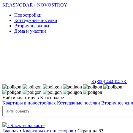
KRASNODAR
• NOVOSTROY
Новостройки
Коттеджные посёлки
Вторичное жилье
Дома и участки
8 (800) 444-04-33
Найти квартиру в Краснодаре
Квартиры в новостройках
Коттеджные поселки
Вторичное жил
Объекты на карте
Главная
•
Квартиры от инвесторов
• Страница 83