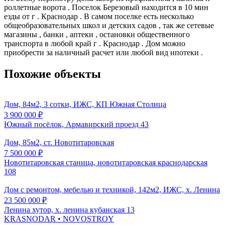
роллетные ворота . Поселок Березовый находится в 10 мин
езды от г . Краснодар . В самом поселке есть несколько
общеобразовательных школ и детских садов , так же сетевые
магазины , банки , аптеки , остановки общественного
транспорта в любой край г . Краснодар . Дом можно
приобрести за наличный расчет или любой вид ипотеки .
Похожие объекты
Дом, 84м2, 3 сотки, ИЖС, КП Южная Столица
3 900 000
₽
Южный посёлок, Армавирский проезд 43
Дом, 85м2, ст. Новотитаровская
7 500 000
₽
Новотитаровская станица, новотитаровская краснодарская
108
Дом с ремонтом, мебелью и техникой, 142м2, ИЖС, х. Ленина
23 500 000
₽
Ленина хутор, х. ленина кубанская 13
KRASNODAR
• NOVOSTROY