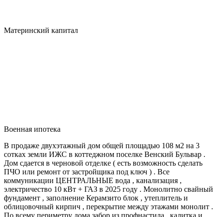
Материнский капитал
Военная ипотека
В продаже двухэтажный дом общей площадью 108 м2 на 3
сотках земли ИЖС в коттеджном поселке Венский Бульвар .
Дом сдается в черновой отделке ( есть возможность сделать
ПЧО или ремонт от застройщика под ключ ) . Все
коммуникации ЦЕНТРАЛЬНЫЕ вода , канализация ,
электричество 10 кВт + ГАЗ в 2025 году . Монолитно свайный
фундамент , заполнение Керамзито блок , утеплитель и
облицовочный кирпич , перекрытие между этажами монолит .
По всему периметру дома забор из профнастила , калитка и