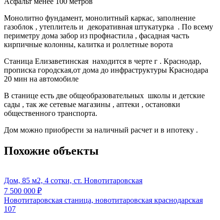
Асфальт менее 100 метров
Монолитно фундамент, монолитный каркас, заполнение
газоблок , утеплитель и декоративная штукатурка . По всему
периметру дома забор из профнастила , фасадная часть
кирпичные колонны, калитка и роллетные ворота
Станица Елизаветинская находится в черте г . Краснодар,
прописка городская,от дома до инфраструктуры Краснодара
20 мин на автомобиле
В станице есть две общеобразовательных школы и детские
сады , так же сетевые магазины , аптеки , остановки
общественного транспорта.
Дом можно приобрести за наличный расчет и в ипотеку .
Похожие объекты
Дом, 85 м2, 4 сотки, ст. Новотитаровская
7 500 000
₽
Новотитаровская станица, новотитаровская краснодарская
107