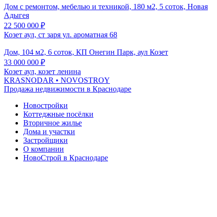
Дом с ремонтом, мебелью и техникой, 180 м2, 5 соток, Новая
Адыгея
22 500 000
₽
Козет аул, ст заря ул. ароматная 68
Дом, 104 м2, 6 соток, КП Онегин Парк, аул Козет
33 000 000
₽
Козет аул, козет ленина
KRASNODAR
• NOVOSTROY
Продажа недвижимости в Краснодаре
Новостройки
Коттеджные посёлки
Вторичное жилье
Дома и участки
Застройщики
О компании
НовоСтрой в Краснодаре