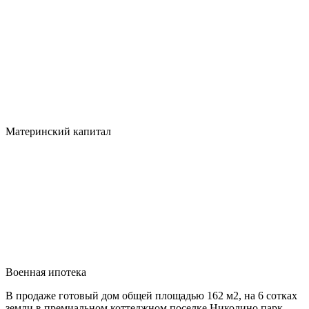
Материнский капитал
Военная ипотека
В продаже готовый дом общей площадью 162 м2, на 6 сотках
земли в премиальном коттеджном поселке Николино парк .