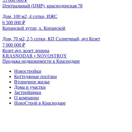
55 000 000
₽
Центральный (ЦМР), краснодонская 78
Дом, 100 м2, 4 сотки, ИЖС
6 500 000
₽
Копанской хутор, х. Копанской
Дом, 70 м2, 2,5 сотки, КП Солнечный, аул Козет
7 000 000
₽
Козет аул, козет ленина
KRASNODAR
• NOVOSTROY
Продажа недвижимости в Краснодаре
Новостройки
Коттеджные посёлки
Вторичное жилье
Дома и участки
Застройщики
О компании
НовоСтрой в Краснодаре