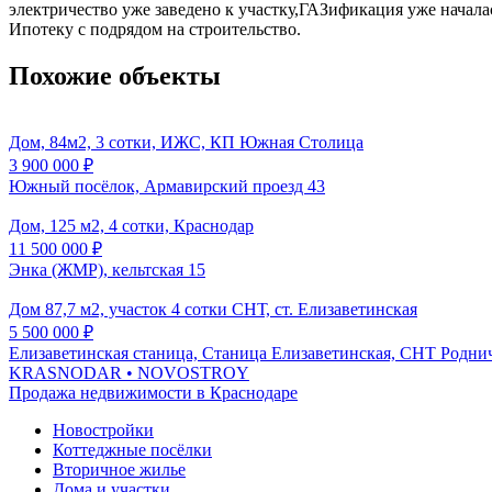
электричество уже заведено к участку,ГАЗификация уже начал
Ипотеку с подрядом на строительство.
Похожие объекты
Дом, 84м2, 3 сотки, ИЖС, КП Южная Столица
3 900 000
₽
Южный посёлок, Армавирский проезд 43
Дом, 125 м2, 4 сотки, Краснодар
11 500 000
₽
Энка (ЖМР), кельтская 15
Дом 87,7 м2, участок 4 сотки СНТ, ст. Елизаветинская
5 500 000
₽
Елизаветинская станица, Станица Елизаветинская, СНТ Роднич
KRASNODAR
• NOVOSTROY
Продажа недвижимости в Краснодаре
Новостройки
Коттеджные посёлки
Вторичное жилье
Дома и участки