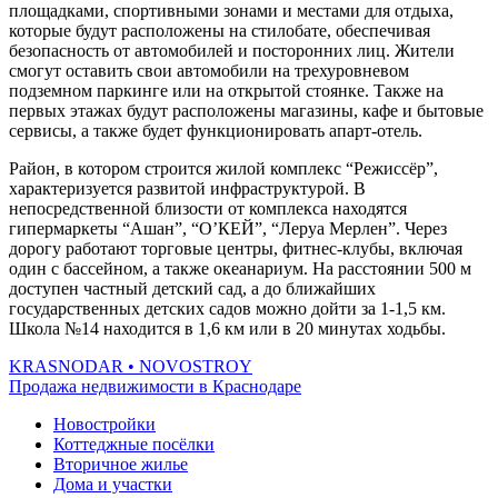
площадками, спортивными зонами и местами для отдыха,
которые будут расположены на стилобате, обеспечивая
безопасность от автомобилей и посторонних лиц. Жители
смогут оставить свои автомобили на трехуровневом
подземном паркинге или на открытой стоянке. Также на
первых этажах будут расположены магазины, кафе и бытовые
сервисы, а также будет функционировать апарт-отель.
Район, в котором строится жилой комплекс “Режиссёр”,
характеризуется развитой инфраструктурой. В
непосредственной близости от комплекса находятся
гипермаркеты “Ашан”, “О’КЕЙ”, “Леруа Мерлен”. Через
дорогу работают торговые центры, фитнес-клубы, включая
один с бассейном, а также океанариум. На расстоянии 500 м
доступен частный детский сад, а до ближайших
государственных детских садов можно дойти за 1-1,5 км.
Школа №14 находится в 1,6 км или в 20 минутах ходьбы.
KRASNODAR
• NOVOSTROY
Продажа недвижимости в Краснодаре
Новостройки
Коттеджные посёлки
Вторичное жилье
Дома и участки