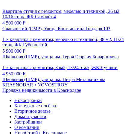
Квартира-студия с ремонтом, мебелью и техникой, 26 м2,
10/16 этаж, ЖК Самолёт 4
4 500 000
₽
Славянский (СМР), Улица Константина Гондаря 103
1-к квартира с ремонтом, мебелью и техникой, 38 м2, 11/24
этаж, ЖК Губернский
5 900 000
₽
Школьная (ШМР), улица им. Героя Георгия Бочарникова
1-к квартира с ремонтом, 35м2, 13/24 этаж, ЖК Лучший
4 950 000
₽
Школьная (ШМР), улица им. Петра Метальникова
KRASNODAR
• NOVOSTROY
Продажа недвижимости в Краснодаре
Новостройки
Коттеджные посёлки
Вторичное жилье
Дома и участки
Застройщики
О компании
НовоСтрой в Краснодаре