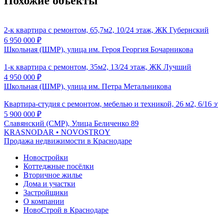
Похожие объекты
2-к квартира с ремонтом, 65,7м2, 10/24 этаж, ЖК Губернский
6 950 000
₽
Школьная (ШМР), улица им. Героя Георгия Бочарникова
1-к квартира с ремонтом, 35м2, 13/24 этаж, ЖК Лучший
4 950 000
₽
Школьная (ШМР), улица им. Петра Метальникова
Квартира-студия с ремонтом, мебелью и техникой, 26 м2, 6/16 
5 900 000
₽
Славянский (СМР), Улица Беличенко 89
KRASNODAR
• NOVOSTROY
Продажа недвижимости в Краснодаре
Новостройки
Коттеджные посёлки
Вторичное жилье
Дома и участки
Застройщики
О компании
НовоСтрой в Краснодаре