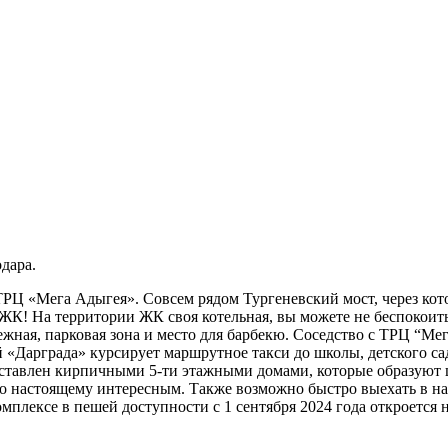
дара.
Ц «Мега Адыгея». Совсем рядом Тургеневский мост, через кото
 ЖК! На территории ЖК своя котельная, вы можете не беспокоит
жная, парковая зона и место для барбекю. Соседство с ТРЦ “Мег
й «Дарграда» курсирует маршрутное такси до школы, детского 
ставлен кирпичными 5-ти этажными домами, которые образуют ц
о настоящему интересным. Также возможно быстро выехать в н
омплексе в пешей доступности с 1 сентября 2024 года откроется н