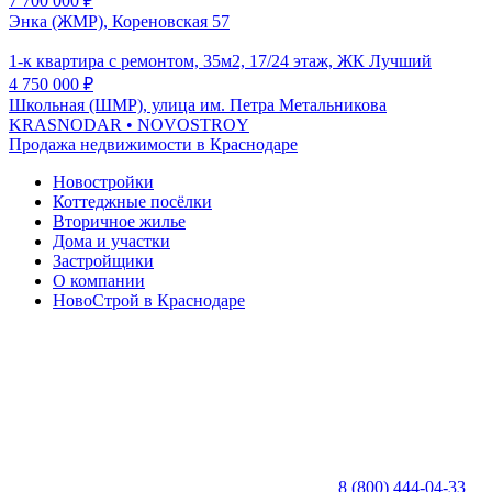
7 700 000
₽
Энка (ЖМР), Кореновская 57
1-к квартира с ремонтом, 35м2, 17/24 этаж, ЖК Лучший
4 750 000
₽
Школьная (ШМР), улица им. Петра Метальникова
KRASNODAR
• NOVOSTROY
Продажа недвижимости в Краснодаре
Новостройки
Коттеджные посёлки
Вторичное жилье
Дома и участки
Застройщики
О компании
НовоСтрой в Краснодаре
8 (800) 444-04-33