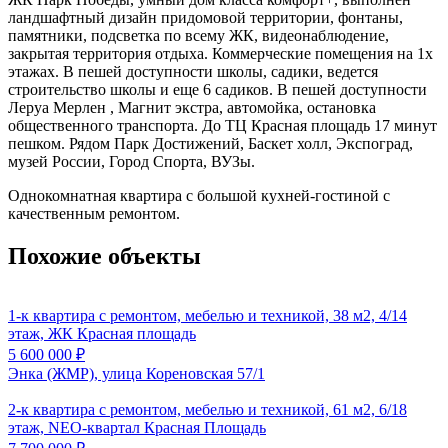
ландшафтный дизайн придомовой территории, фонтаны,
памятники, подсветка по всему ЖК, видеонаблюдение,
закрытая территория отдыха. Коммерческие помещения на 1х
этажах. В пешей доступности школы, садики, ведется
строительство школы и еще 6 садиков. В пешей доступности
Леруа Мерлен , Магнит экстра, автомойка, остановка
общественного транспорта. До ТЦ Красная площадь 17 минут
пешком. Рядом Парк Достижений, Баскет холл, Экспоград,
музей России, Город Спорта, ВУЗы.
Однокомнатная квартира с большой кухней-гостиной с
качественным ремонтом.
Похожие объекты
1-к квартира с ремонтом, мебелью и техникой, 38 м2, 4/14
этаж, ЖК Красная площадь
5 600 000
₽
Энка (ЖМР), улица Кореновская 57/1
2-к квартира с ремонтом, мебелью и техникой, 61 м2, 6/18
этаж, NEO-квартал Красная Площадь