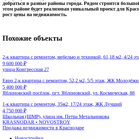
добраться в разные районы города. Рядом строится большой
этом районе будет реализован уникальный проект для Крас
рост цены на недвижимость.
Похожие объекты
2-к квартира с ремонтом, мебелью и техникой, 61,18 м2, 4/24 
9 600 000
₽
улица Конгрессная 27
Евро 2-к квартира с ремонтом, 52,2 м2, 5/5 этаж, ЖК Молодёж
5 400 000
₽
Яблоновский посёлок, пгт. Яблоновский, ул. Космическая, 88
1-к квартира с ремонтом, 35м2, 17/24 этаж, ЖК Лучший
4 750 000
₽
Школьная (ШМР), улица им. Петра Метальникова
KRASNODAR
• NOVOSTROY
Продажа недвижимости в Краснодаре
Новостройки