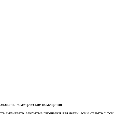
сположены коммерческие помещения
есть амфитеатр, закрытые площадки для детей, зоны отдыха с ф