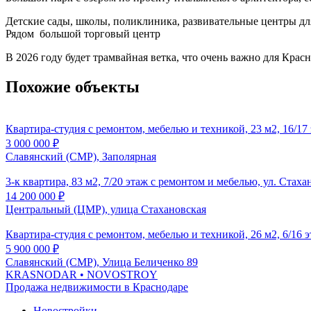
Детские сады, школы, поликлиника, развивательные центры для
Рядом большой торговый центр
В 2026 году будет трамвайная ветка, что очень важно для Крас
Похожие объекты
Квартира-студия с ремонтом, мебелью и техникой, 23 м2, 16/1
3 000 000
₽
Славянский (СМР), Заполярная
3-к квартира, 83 м2, 7/20 этаж с ремонтом и мебелью, ул. Стаха
14 200 000
₽
Центральный (ЦМР), улица Стахановская
Квартира-студия с ремонтом, мебелью и техникой, 26 м2, 6/16 
5 900 000
₽
Славянский (СМР), Улица Беличенко 89
KRASNODAR
• NOVOSTROY
Продажа недвижимости в Краснодаре
Новостройки