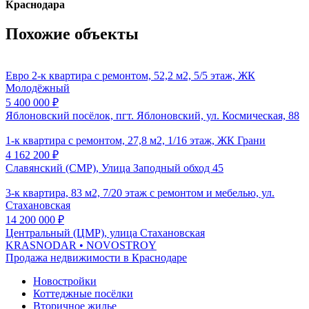
Краснодара
Похожие объекты
Евро 2-к квартира с ремонтом, 52,2 м2, 5/5 этаж, ЖК
Молодёжный
5 400 000
₽
Яблоновский посёлок, пгт. Яблоновский, ул. Космическая, 88
1-к квартира с ремонтом, 27,8 м2, 1/16 этаж, ЖК Грани
4 162 200
₽
Славянский (СМР), Улица Заподный обход 45
3-к квартира, 83 м2, 7/20 этаж с ремонтом и мебелью, ул.
Стахановская
14 200 000
₽
Центральный (ЦМР), улица Стахановская
KRASNODAR
• NOVOSTROY
Продажа недвижимости в Краснодаре
Новостройки
Коттеджные посёлки
Вторичное жилье