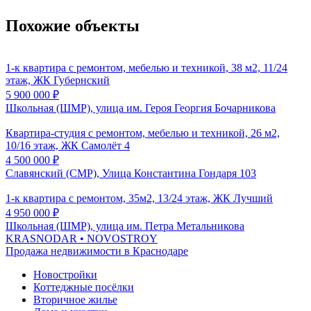
Похожие объекты
1-к квартира с ремонтом, мебелью и техникой, 38 м2, 11/24
этаж, ЖК Губернский
5 900 000
₽
Школьная (ШМР), улица им. Героя Георгия Бочарникова
Квартира-студия с ремонтом, мебелью и техникой, 26 м2,
10/16 этаж, ЖК Самолёт 4
4 500 000
₽
Славянский (СМР), Улица Константина Гондаря 103
1-к квартира с ремонтом, 35м2, 13/24 этаж, ЖК Лучший
4 950 000
₽
Школьная (ШМР), улица им. Петра Метальникова
KRASNODAR
• NOVOSTROY
Продажа недвижимости в Краснодаре
Новостройки
Коттеджные посёлки
Вторичное жилье