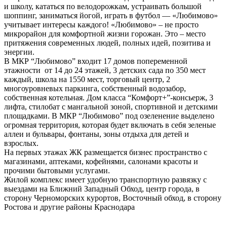
и школу, кататься по велодорожкам, устраивать большой
шоппинг, заниматься йогой, играть в футбол — «Любимово»
учитывает интересы каждого! «Любимово» – не просто
микрорайон для комфортной жизни горожан. Это – место
притяжения современных людей, полных идей, позитива и
энергии.
В МКР “Любимово” входит 17 домов попеременной
этажности от 14 до 24 этажей, 3 детских сада по 350 мест
каждый, школа на 1550 мест, торговый центр, 2
многоуровневых паркинга, собственный водозабор,
собственная котельная. Дом класса “Комфорт+”-консьерж, 3
лифта, стилобат с мангальной зоной, спортивной и детскими
площадками. В МКР “Любимово” под озеленение выделено
огромная территория, которая будет включать в себя зеленые
аллеи и бульвары, фонтаны, зоны отдыха для детей и
взрослых.
На первых этажах ЖК размещается бизнес пространство с
магазинами, аптеками, кофейнями, салонами красоты и
прочими бытовыми услугами.
Жилой комплекс имеет удобную транспортную развязку с
выездами на Ближний Западный Обход, центр города, в
сторону Черноморских курортов, Восточный обход, в сторону
Ростова и другие районы Краснодара