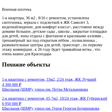
Военная ипотека
1-к квартира, 36 м2 , 8/16 с ремонтом, установлена
сантехника, зеркала с подсветкой в ЖК Самолет 3,
видеонаблюдение, дом комфорт класса+, расстояние между
домами большое, детские сады , школы , закрытые площадки
для детей, зоны отдыха с фонтаном и красивыми аллеями ,
тренажёрный зал под открытым нёбом , поликлиника ,
развивательные центры для детей, транспорт , по первому
этажу коммерция , к 26 году будет трамвайная ветка , что
очень важно для Краснодара
Похожие объекты
1-к квартира с ремонтом, 33м2, 2/24 этаж, ЖК Лучший
4 300 000
₽
Школьная (ШМР), улица им. Петра Метальникова
2-к квартира с ремонтом, 65,7м2, 10/24 этаж, ЖК Губернский
6 950 000
₽
Школьная (ШМР), улица им. Героя Георгия Бочарникова