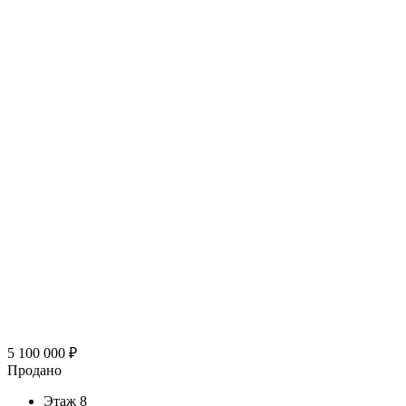
5 100 000
₽
Продано
Этаж
8