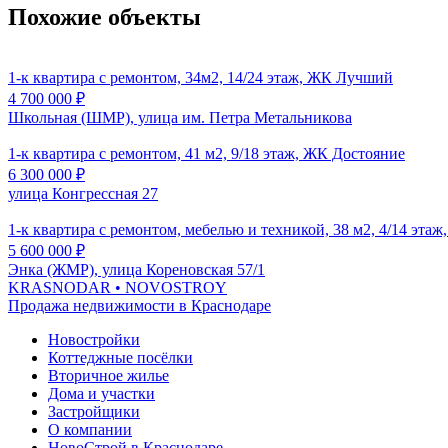
Похожие объекты
1-к квартира с ремонтом, 34м2, 14/24 этаж, ЖК Лучший
4 700 000
₽
Школьная (ШМР), улица им. Петра Метальникова
1-к квартира с ремонтом, 41 м2, 9/18 этаж, ЖК Достояние
6 300 000
₽
улица Конгрессная 27
1-к квартира с ремонтом, мебелью и техникой, 38 м2, 4/14 эта
5 600 000
₽
Энка (ЖМР), улица Кореновская 57/1
KRASNODAR
• NOVOSTROY
Продажа недвижимости в Краснодаре
Новостройки
Коттеджные посёлки
Вторичное жилье
Дома и участки
Застройщики
О компании
НовоСтрой в Краснодаре