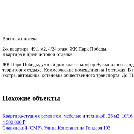
Военная ипотека
2-к квартира, 49,1 м2, 4/24 этаж, ЖК Парк Победы.
Квартира в предчистовой отделке.
ЖК Парк Победы, умный дом класса комфорт+, выполнен ланд
территория отдыха. Коммерческие помещения на 1х этажах. В 
экстра, автомойка, остановка общественного транспорта. До Т
Похожие объекты
Квартира-студия с ремонтом, мебелью и техникой, 26 м2, 10/16
4 500 000
₽
Славянский (СМР), Улица Константина Гондаря 103