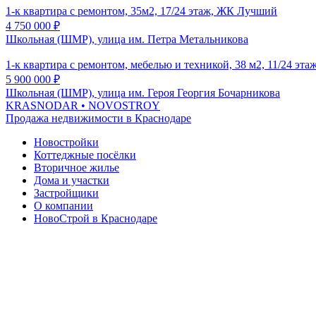
1-к квартира с ремонтом, 35м2, 17/24 этаж, ЖК Лучший
4 750 000
₽
Школьная (ШМР), улица им. Петра Метальникова
1-к квартира с ремонтом, мебелью и техникой, 38 м2, 11/24 эт
5 900 000
₽
Школьная (ШМР), улица им. Героя Георгия Бочарникова
KRASNODAR
• NOVOSTROY
Продажа недвижимости в Краснодаре
Новостройки
Коттеджные посёлки
Вторичное жилье
Дома и участки
Застройщики
О компании
НовоСтрой в Краснодаре