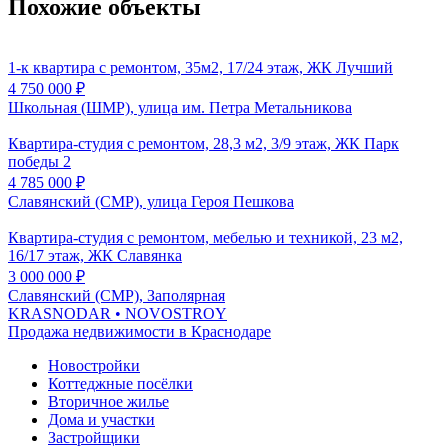
Похожие объекты
1-к квартира с ремонтом, 35м2, 17/24 этаж, ЖК Лучший
4 750 000
₽
Школьная (ШМР), улица им. Петра Метальникова
Квартира-студия с ремонтом, 28,3 м2, 3/9 этаж, ЖК Парк
победы 2
4 785 000
₽
Славянский (СМР), улица Героя Пешкова
Квартира-студия с ремонтом, мебелью и техникой, 23 м2,
16/17 этаж, ЖК Славянка
3 000 000
₽
Славянский (СМР), Заполярная
KRASNODAR
• NOVOSTROY
Продажа недвижимости в Краснодаре
Новостройки
Коттеджные посёлки
Вторичное жилье
Дома и участки
Застройщики