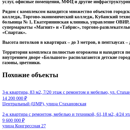
услуг, офисные помещения, МФЦ и другие инфраструктурные
Рядом с комплексом находится множество объектов городс
колледж, Торгово-экономический колледж, Кубанский техно
больница № 1, Екатерининская клиника, управление ОВИР,
супермаркеты «Магнит» и «Табрис», торгово-развлекательны
«Спартак».
Высота потолков в квартирах – до 3 метров, в пентхаусах – 
Территория комплекса полностью огорожена и находится по
внутреннем дворе «Большого» располагаются детские гор
газоны, цветники.
Похожие объекты
3-к квартира, 83 м2, 7/20 этаж с ремонтом и мебелью, ул. Стаха
14 200 000
₽
Центральный (ЦМР), улица Стахановская
2-к квартира с ремонтом, мебелью и техникой, 61,18 м2, 4/24 
9 600 000
₽
улица Конгрессная 27