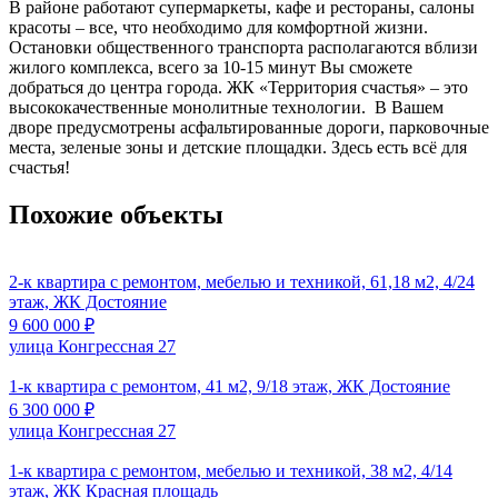
В районе работают супермаркеты, кафе и рестораны, салоны
красоты – все, что необходимо для комфортной жизни.
Остановки общественного транспорта располагаются вблизи
жилого комплекса, всего за 10-15 минут Вы сможете
добраться до центра города. ЖК «Территория счастья» – это
высококачественные монолитные технологии. В Вашем
дворе предусмотрены асфальтированные дороги, парковочные
места, зеленые зоны и детские площадки. Здесь есть всё для
счастья!
Похожие объекты
2-к квартира с ремонтом, мебелью и техникой, 61,18 м2, 4/24
этаж, ЖК Достояние
9 600 000
₽
улица Конгрессная 27
1-к квартира с ремонтом, 41 м2, 9/18 этаж, ЖК Достояние
6 300 000
₽
улица Конгрессная 27
1-к квартира с ремонтом, мебелью и техникой, 38 м2, 4/14
этаж, ЖК Красная площадь