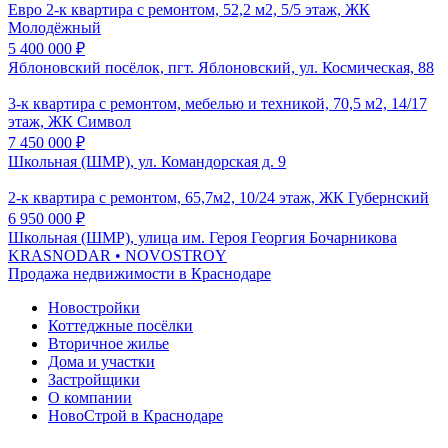
Евро 2-к квартира с ремонтом, 52,2 м2, 5/5 этаж, ЖК
Молодёжный
5 400 000
₽
Яблоновский посёлок, пгт. Яблоновский, ул. Космическая, 88
3-к квартира с ремонтом, мебелью и техникой, 70,5 м2, 14/17
этаж, ЖК Символ
7 450 000
₽
Школьная (ШМР), ул. Командорская д. 9
2-к квартира с ремонтом, 65,7м2, 10/24 этаж, ЖК Губернский
6 950 000
₽
Школьная (ШМР), улица им. Героя Георгия Бочарникова
KRASNODAR
• NOVOSTROY
Продажа недвижимости в Краснодаре
Новостройки
Коттеджные посёлки
Вторичное жилье
Дома и участки
Застройщики
О компании
НовоСтрой в Краснодаре