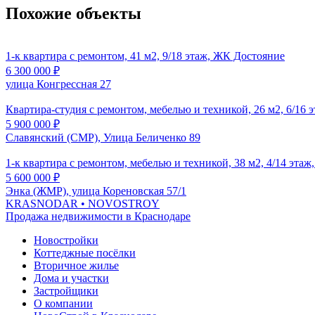
Похожие объекты
1-к квартира с ремонтом, 41 м2, 9/18 этаж, ЖК Достояние
6 300 000
₽
улица Конгрессная 27
Квартира-студия с ремонтом, мебелью и техникой, 26 м2, 6/16 
5 900 000
₽
Славянский (СМР), Улица Беличенко 89
1-к квартира с ремонтом, мебелью и техникой, 38 м2, 4/14 эта
5 600 000
₽
Энка (ЖМР), улица Кореновская 57/1
KRASNODAR
• NOVOSTROY
Продажа недвижимости в Краснодаре
Новостройки
Коттеджные посёлки
Вторичное жилье
Дома и участки
Застройщики
О компании