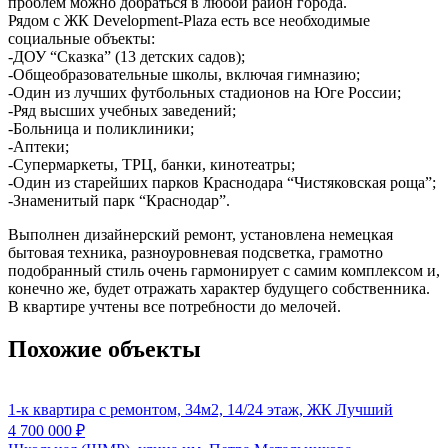
проблем можно добраться в любой район города.
Рядом с ЖК Development-Plaza есть все необходимые
социальные объекты:
-ДОУ “Сказка” (13 детских садов);
-Общеобразовательные школы, включая гимназию;
-Один из лучших футбольных стадионов на Юге России;
-Ряд высших учебных заведений;
-Больница и поликлиники;
-Аптеки;
-Супермаркеты, ТРЦ, банки, кинотеатры;
-Один из старейших парков Краснодара “Чистяковская роща”;
-Знаменитый парк “Краснодар”.
Выполнен дизайнерский ремонт, установлена немецкая
бытовая техника, разноуровневая подсветка, грамотно
подобранный стиль очень гармонирует с самим комплексом и,
конечно же, будет отражать характер будущего собственника.
В квартире учтены все потребности до мелочей.
Похожие объекты
1-к квартира с ремонтом, 34м2, 14/24 этаж, ЖК Лучший
4 700 000
₽