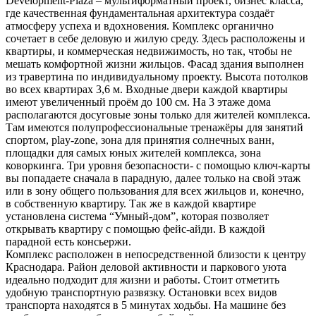
Development-Plaza – мультиформатный проект, бизнес класса,
где качественная фундаментальная архитектура создаёт
атмосферу успеха и вдохновения. Комплекс органично
сочетает в себе деловую и жилую среду. Здесь расположены и
квартиры, и коммерческая недвижимость, но так, чтобы не
мешать комфортной жизни жильцов. Фасад здания выполнен
из травертина по индивидуальному проекту. Высота потолков
во всех квартирах 3,6 м. Входные двери каждой квартиры
имеют увеличенный проём до 100 см. На 3 этаже дома
располагаются досуговые зоны только для жителей комплекса.
Там имеются полупрофессиональные тренажёры для занятий
спортом, play-zone, зона для принятия солнечных ванн,
площадки для самых юных жителей комплекса, зона
коворкинга. Три уровня безопасности- с помощью ключ-карты
вы попадаете сначала в парадную, далее только на свой этаж
или в зону общего пользования для всех жильцов и, конечно,
в собственную квартиру. Так же в каждой квартире
установлена система “Умный-дом”, которая позволяет
открывать квартиру с помощью фейс-айди. В каждой
парадной есть консьержи.
Комплекс расположен в непосредственной близости к центру
Краснодара. Район деловой активности и паркового уюта
идеально подходит для жизни и работы. Стоит отметить
удобную транспортную развязку. Остановки всех видов
транспорта находятся в 5 минутах ходьбы. На машине без