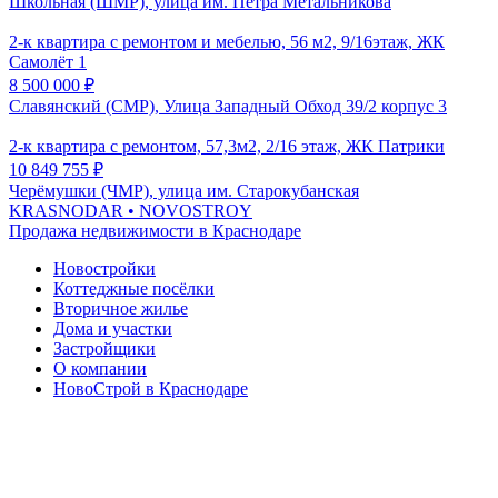
Школьная (ШМР), улица им. Петра Метальникова
2-к квартира с ремонтом и мебелью, 56 м2, 9/16этаж, ЖК
Самолёт 1
8 500 000
₽
Славянский (СМР), Улица Западный Обход 39/2 корпус 3
2-к квартира с ремонтом, 57,3м2, 2/16 этаж, ЖК Патрики
10 849 755
₽
Черёмушки (ЧМР), улица им. Старокубанская
KRASNODAR
• NOVOSTROY
Продажа недвижимости в Краснодаре
Новостройки
Коттеджные посёлки
Вторичное жилье
Дома и участки
Застройщики
О компании
НовоСтрой в Краснодаре