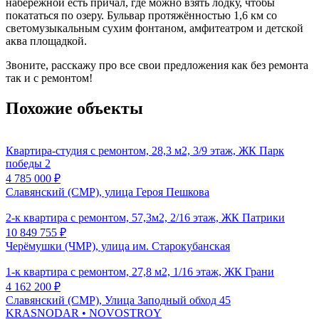
набережной есть причал, где можно взять лодку, чтобы
покататься по озеру. Бульвар протяжённостью 1,6 км со
светомузыкальным сухим фонтаном, амфитеатром и детской
аква площадкой.
Звоните, расскажу про все свои предложения как без ремонта
так и с ремонтом!
Похожие объекты
Квартира-студия с ремонтом, 28,3 м2, 3/9 этаж, ЖК Парк
победы 2
4 785 000
₽
Славянский (СМР), улица Героя Пешкова
2-к квартира с ремонтом, 57,3м2, 2/16 этаж, ЖК Патрики
10 849 755
₽
Черёмушки (ЧМР), улица им. Старокубанская
1-к квартира с ремонтом, 27,8 м2, 1/16 этаж, ЖК Грани
4 162 200
₽
Славянский (СМР), Улица Заподный обход 45
KRASNODAR
• NOVOSTROY