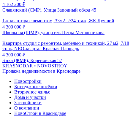
4 162 200
₽
Славянский (СМР), Улица Заподный обход 45
1-к квартира с ремонтом, 33м2, 2/24 этаж, ЖК Лучший
4 300 000
₽
Школьная (ШМР), улица им. Петра Метальникова
Квартира-студия с ремонтом, мебелью и техникой, 27 м2, 7/18
этаж, NEO-квартал Красная Площадь
4 300 000
₽
Энка (ЖМР), Кореновская 57
KRASNODAR
• NOVOSTROY
Продажа недвижимости в Краснодаре
Новостройки
Коттеджные посёлки
Вторичное жилье
Дома и участки
Застройщики
О компании
НовоСтрой в Краснодаре