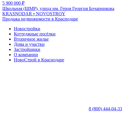
5 900 000
₽
Школьная (ШМР), улица им. Героя Георгия Бочарникова
KRASNODAR
• NOVOSTROY
Продажа недвижимости в Краснодаре
Новостройки
Коттеджные посёлки
Вторичное жилье
Дома и участки
Застройщики
О компании
НовоСтрой в Краснодаре
8 (800) 444-04-33