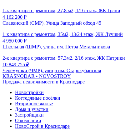
1-к квартира с ремонтом, 27,8 м2, 1/16 этаж, ЖК Грани
4 162 200
₽
Славянский (СМР), Улица Заподный обход 45
1-к квартира с ремонтом, 35м2, 13/24 этаж, ЖК Лучший
4 950 000
₽
Школьная (ШМР), улица им. Петра Метальникова
2-к квартира с ремонтом, 57,3м2, 2/16 этаж, ЖК Патрики
10 849 755
₽
Черёмушки (ЧМР), улица им. Старокубанская
KRASNODAR
• NOVOSTROY
Продажа недвижимости в Краснодаре
Новостройки
Коттеджные посёлки
Вторичное жилье
Дома и участки
Застройщики
О компании
НовоСтрой в Краснодаре