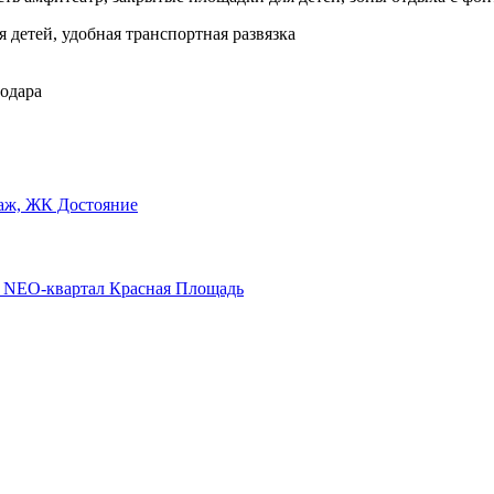
 детей, удобная транспортная развязка
нодара
этаж, ЖК Достояние
аж, NEO-квартал Красная Площадь