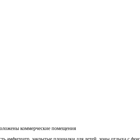
сположены коммерческие помещения
есть амфитеатр, закрытые площадки для детей, зоны отдыха с ф