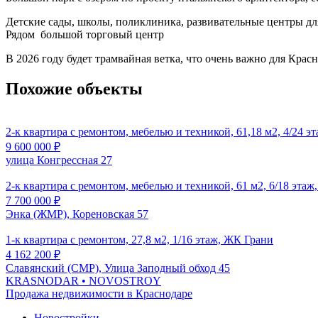
Детские сады, школы, поликлиника, развивательные центры для
Рядом большой торговый центр
В 2026 году будет трамвайная ветка, что очень важно для Крас
Похожие объекты
2-к квартира с ремонтом, мебелью и техникой, 61,18 м2, 4/24 
9 600 000
₽
улица Конгрессная 27
2-к квартира с ремонтом, мебелью и техникой, 61 м2, 6/18 эт
7 700 000
₽
Энка (ЖМР), Кореновская 57
1-к квартира с ремонтом, 27,8 м2, 1/16 этаж, ЖК Грани
4 162 200
₽
Славянский (СМР), Улица Заподный обход 45
KRASNODAR
• NOVOSTROY
Продажа недвижимости в Краснодаре
Новостройки