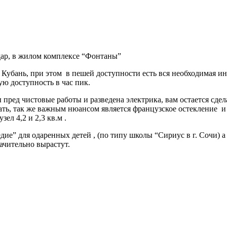
дар, в жилом комплексе “Фонтаны”
Кубань, при этом в пешей доступности есть вся необходимая ин
ую доступность в час пик.
 пред чистовые работы и разведена электрика, вам остается сде
ать, так же важным нюансом является французское остекление и 
ел 4,2 и 2,3 кв.м .
е” для одаренных детей , (по типу школы “Сириус в г. Сочи) а 
ачительно вырастут.