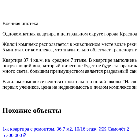
Военная ипотека
Однокомнатная квартира в центральном округе города Красно
Жилой комплекс располагается в живописном месте возле реки 
5 минутах от комплекса, что значительно облегчает транспортн
Квартира 37,4 кв.м, на среднем 7 этаже. В квартире выполнены
потрясающий вид, который ничего не будет не будет загоражив
много света. большим преимуществом является раздельный сануз
В жилом комплексе ведется строительство новой школы “Наследи
первых учеников, цена на недвижимость в жилом комплексе зн
Похожие объекты
1-к квартира с ремонтом, 36,7 м2, 10/16 этаж, ЖК Самолёт 2
5 300 000
₽