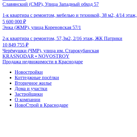
Славянский (СМР), Улица Западный обход 57
1-к квартира с ремонтом, мебелью и техникой, 38 м2, 4/14 эта
5 600 000
₽
Энка (ЖМР), улица Кореновская 57/1
2-к квартира с ремонтом, 57,3м2, 2/16 этаж, ЖК Патрики
10 849 755
₽
Черёмушки (ЧМР), улица им. Старокубанская
KRASNODAR
• NOVOSTROY
Продажа недвижимости в Краснодаре
Новостройки
Коттеджные посёлки
Вторичное жилье
Дома и участки
Застройщики
О компании
НовоСтрой в Краснодаре