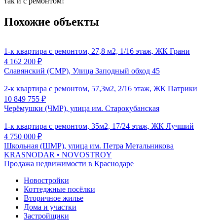
так и с ремонтом!
Похожие объекты
1-к квартира с ремонтом, 27,8 м2, 1/16 этаж, ЖК Грани
4 162 200
₽
Славянский (СМР), Улица Заподный обход 45
2-к квартира с ремонтом, 57,3м2, 2/16 этаж, ЖК Патрики
10 849 755
₽
Черёмушки (ЧМР), улица им. Старокубанская
1-к квартира с ремонтом, 35м2, 17/24 этаж, ЖК Лучший
4 750 000
₽
Школьная (ШМР), улица им. Петра Метальникова
KRASNODAR
• NOVOSTROY
Продажа недвижимости в Краснодаре
Новостройки
Коттеджные посёлки
Вторичное жилье
Дома и участки
Застройщики