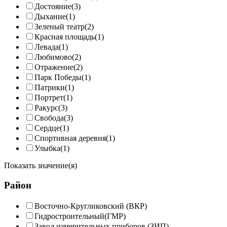
Достояние
(3)
Дыхание
(1)
Зеленый театр
(2)
Красная площадь
(1)
Левада
(1)
Любимово
(2)
Отражение
(2)
Парк Победы
(1)
Патрики
(1)
Портрет
(1)
Ракурс
(3)
Свобода
(3)
Сердце
(1)
Спортивная деревня
(1)
Улыбка
(1)
Показать значение(я)
Район
Восточно-Кругликовский (ВКР)
Гидростроительный(ГМР)
Завод измерительных приборов (ЗИП)