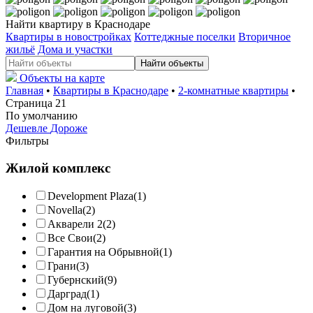
Найти квартиру в Краснодаре
Квартиры в новостройках
Коттеджные поселки
Вторичное
жильё
Дома и участки
Найти объекты
Объекты на карте
Главная
•
Квартиры в Краснодаре
•
2-комнатные квартиры
•
Страница 21
По умолчанию
Дешевле
Дороже
Фильтры
Жилой комплекс
Development Plaza
(1)
Novella
(2)
Акварели 2
(2)
Все Свои
(2)
Гарантия на Обрывной
(1)
Грани
(3)
Губернский
(9)
Дарград
(1)
Дом на луговой
(3)