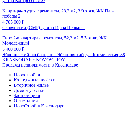
улица Конгрессная 27
Квартира-студия с ремонтом, 28,3 м2, 3/9 этаж, ЖК Парк
победы 2
4 785 000
₽
Славянский (СМР), улица Героя Пешкова
Евро 2-к квартира с ремонтом, 52,2 м2, 5/5 этаж, ЖК
Молодёжный
5 400 000
₽
Яблоновский посёлок, пгт. Яблоновский, ул. Космическая, 88
KRASNODAR
• NOVOSTROY
Продажа недвижимости в Краснодаре
Новостройки
Коттеджные посёлки
Вторичное жилье
Дома и участки
Застройщики
О компании
НовоСтрой в Краснодаре