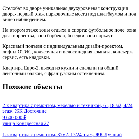
Стелобат во дворе уникальная двухуровневая конструкция
двора- первый этаж парковочные места под шлагбаумом и под
видео наблюдением.
На втором этаже зоны отдыха и спорта: футбольное поле, зона
для творчества, зона барбекю, беседки зона воркаут.
Красивый подъезд с индивидуальным дизайн-проектом,
лифты ОТИС, колясочная и велосипедная комната, консьерж
сервис, есть кладовки.
Квартира Евро-2, выход из кухни и спальни на общий
ленточный балкон, с французским остеклением.
Похожие объекты
2-к квартира с ремонтом, мебелью и техникой, 61,18 м2, 4/24
этаж, ЖК Достояние
9 600 000
₽
улица Конгрессная 27
1-к квартира с ремонтом, 35м2, 17/24 этаж, ЖК Лучший