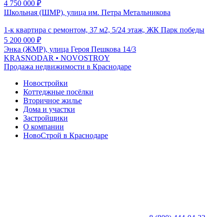
4 750 000
₽
Школьная (ШМР), улица им. Петра Метальникова
1-к квартира с ремонтом, 37 м2, 5/24 этаж, ЖК Парк победы
5 200 000
₽
Энка (ЖМР), улица Героя Пешкова 14/3
KRASNODAR
• NOVOSTROY
Продажа недвижимости в Краснодаре
Новостройки
Коттеджные посёлки
Вторичное жилье
Дома и участки
Застройщики
О компании
НовоСтрой в Краснодаре