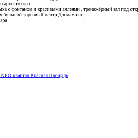
го архитектора
дыха с фонтаном и красивыми аллеями , тренажёрный зал под от
тся большой торговый центр Догмамолл ,
дара
аж, NEO-квартал Красная Площадь