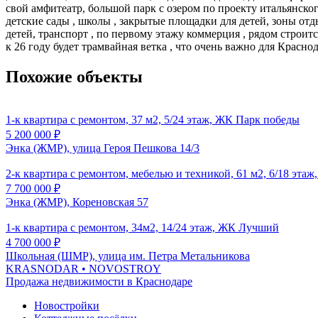
свой амфитеатр, большой парк с озером по проекту итальянско
детские сады , школы , закрытые площадки для детей, зоны от
детей, транспорт , по первому этажу коммерция , рядом строи
к 26 году будет трамвайная ветка , что очень важно для Красно
Похожие объекты
1-к квартира с ремонтом, 37 м2, 5/24 этаж, ЖК Парк победы
5 200 000
₽
Энка (ЖМР), улица Героя Пешкова 14/3
2-к квартира с ремонтом, мебелью и техникой, 61 м2, 6/18 эт
7 700 000
₽
Энка (ЖМР), Кореновская 57
1-к квартира с ремонтом, 34м2, 14/24 этаж, ЖК Лучший
4 700 000
₽
Школьная (ШМР), улица им. Петра Метальникова
KRASNODAR
• NOVOSTROY
Продажа недвижимости в Краснодаре
Новостройки