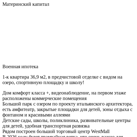
Материнский капитал
Военная ипотека
1-к квартира 36,9 м2, в предчистовой отделке с видом на
озеро, спортивную площадку и школу!
Дом комфорт класса +, видеонаблюдение, на первом этаже
расположены коммерческие помещения
Большой парк с озером по проекту итальянского архитектора,
есть амфитеатр, закрытые площадки для детей, зоны отдыха с
фонтаном и красивыми аллеями
Детские сады, школы, поликлиника, развивательные центры
для детей, удобная транспортная развязка
Рядом построен большой торговый центр WestMall
В 2026 году будет трамвайная ветка, что очень важно для