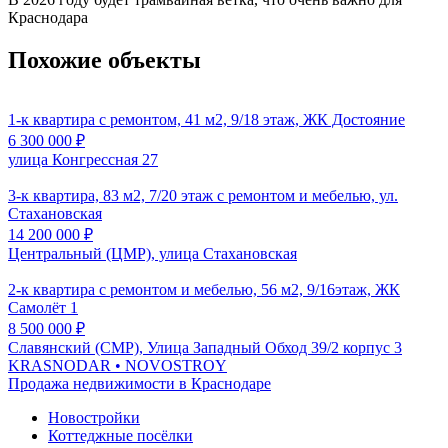
Краснодара
Похожие объекты
1-к квартира с ремонтом, 41 м2, 9/18 этаж, ЖК Достояние
6 300 000
₽
улица Конгрессная 27
3-к квартира, 83 м2, 7/20 этаж с ремонтом и мебелью, ул.
Стахановская
14 200 000
₽
Центральный (ЦМР), улица Стахановская
2-к квартира с ремонтом и мебелью, 56 м2, 9/16этаж, ЖК
Самолёт 1
8 500 000
₽
Славянский (СМР), Улица Западный Обход 39/2 корпус 3
KRASNODAR
• NOVOSTROY
Продажа недвижимости в Краснодаре
Новостройки
Коттеджные посёлки