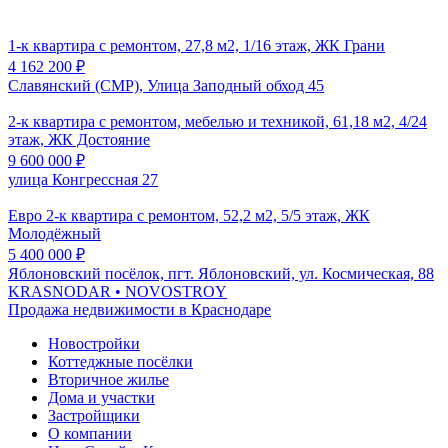
1-к квартира с ремонтом, 27,8 м2, 1/16 этаж, ЖК Грани
4 162 200
₽
Славянский (СМР), Улица Заподный обход 45
2-к квартира с ремонтом, мебелью и техникой, 61,18 м2, 4/24
этаж, ЖК Достояние
9 600 000
₽
улица Конгрессная 27
Евро 2-к квартира с ремонтом, 52,2 м2, 5/5 этаж, ЖК
Молодёжный
5 400 000
₽
Яблоновский посёлок, пгт. Яблоновский, ул. Космическая, 88
KRASNODAR
• NOVOSTROY
Продажа недвижимости в Краснодаре
Новостройки
Коттеджные посёлки
Вторичное жилье
Дома и участки
Застройщики
О компании