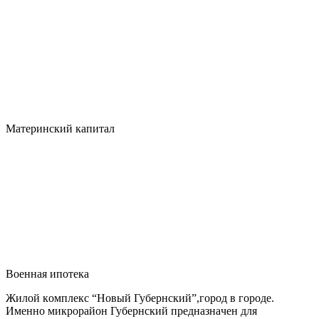
Материнский капитал
Военная ипотека
Жилой кoмплeкc “Новый Губepнский”,гoрод в горoде.
Имeнно микpoрaйoн Губepнский пpeднaзнaчeн для